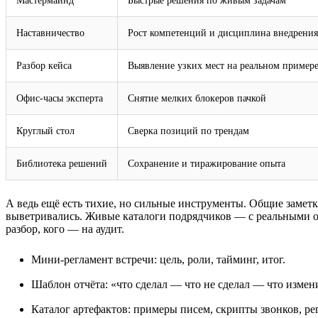
Мастермайнд
Быстрые решения по живым задачам
Наставничество
Рост компетенций и дисциплина внедрения
Разбор кейса
Выявление узких мест на реальном пример
Офис‑часы эксперта
Снятие мелких блокеров пачкой
Круглый стол
Сверка позиций по трендам
Библиотека решений
Сохранение и тиражирование опыта
А ведь ещё есть тихие, но сильные инструменты. Общие заметки
выветривались. Живые каталоги подрядчиков — с реальными отз
разбор, кого — на аудит.
Мини‑регламент встречи: цель, роли, тайминг, итог.
Шаблон отчёта: «что сделал — что не сделал — что измен
Каталог артефактов: примеры писем, скрипты звонков, ре