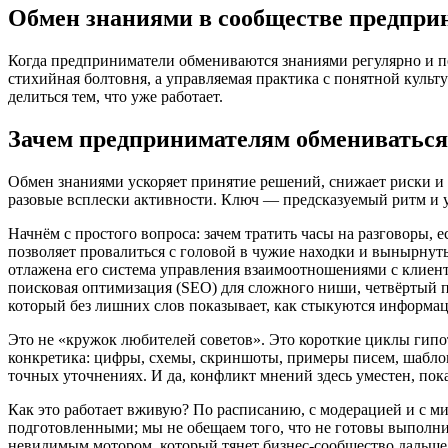
Обмен знаниями в сообществе предпри
Когда предприниматели обмениваются знаниями регулярно и по
стихийная болтовня, а управляемая практика с понятной культ
делиться тем, что уже работает.
Зачем предпринимателям обмениваться 
Обмен знаниями ускоряет принятие решений, снижает риски и ра
разовые всплески активности. Ключ — предсказуемый ритм и у
Начнём с простого вопроса: зачем тратить часы на разговоры, 
позволяет провалиться с головой в чужие находки и вынырнуть 
отлажена его система управления взаимоотношениями с клиента
поисковая оптимизация (SEO) для сложного ниши, четвёртый по
который без лишних слов показывает, как стыкуются информац
Это не «кружок любителей советов». Это короткие циклы гипот
конкретика: цифры, схемы, скриншоты, примеры писем, шабло
точных уточнениях. И да, конфликт мнений здесь уместен, по
Как это работает вживую? По расписанию, с модерацией и с м
подготовленными; мы не обещаем того, что не готовы выполнит
невидимым мотором, который тянет бизнес-сообщество дальше 