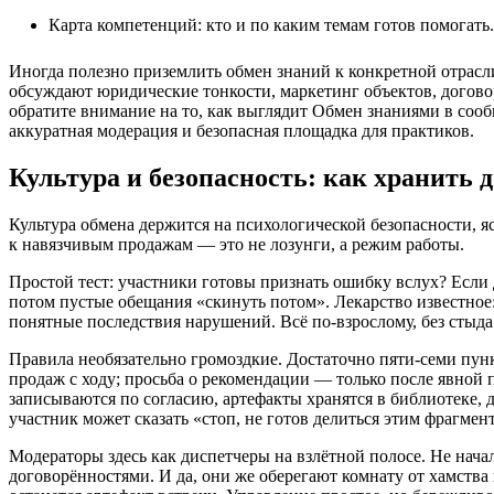
Карта компетенций: кто и по каким темам готов помогать.
Иногда полезно приземлить обмен знаний к конкретной отрас
обсуждают юридические тонкости, маркетинг объектов, догов
обратите внимание на то, как выглядит Обмен знаниями в сооб
аккуратная модерация и безопасная площадка для практиков.
Культура и безопасность: как хранить 
Культура обмена держится на психологической безопасности, 
к навязчивым продажам — это не лозунги, а режим работы.
Простой тест: участники готовы признать ошибку вслух? Если д
потом пустые обещания «скинуть потом». Лекарство известное:
понятные последствия нарушений. Всё по‑взрослому, без стыда 
Правила необязательно громоздкие. Достаточно пяти‑семи пунк
продаж с ходу; просьба о рекомендации — только после явной 
записываются по согласию, артефакты хранятся в библиотеке, д
участник может сказать «стоп, не готов делиться этим фрагмен
Модераторы здесь как диспетчеры на взлётной полосе. Не нача
договорённостями. И да, они же оберегают комнату от хамства и