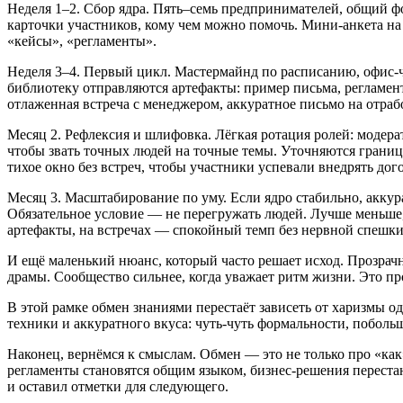
Неделя 1–2. Сбор ядра. Пять–семь предпринимателей, общий фо
карточки участников, кому чем можно помочь. Мини‑анкета на 
«кейсы», «регламенты».
Неделя 3–4. Первый цикл. Мастермайнд по расписанию, офис‑ча
библиотеку отправляются артефакты: пример письма, регламент
отлаженная встреча с менеджером, аккуратное письмо на отраб
Месяц 2. Рефлексия и шлифовка. Лёгкая ротация ролей: модера
чтобы звать точных людей на точные темы. Уточняются границы
тихое окно без встреч, чтобы участники успевали внедрять дог
Месяц 3. Масштабирование по уму. Если ядро стабильно, аккур
Обязательное условие — не перегружать людей. Лучше меньше
артефакты, на встречах — спокойный темп без нервной спешки
И ещё маленький нюанс, который часто решает исход. Прозрачн
драмы. Сообщество сильнее, когда уважает ритм жизни. Это пр
В этой рамке обмен знаниями перестаёт зависеть от харизмы о
техники и аккуратного вкуса: чуть‑чуть формальности, побол
Наконец, вернёмся к смыслам. Обмен — это не только про «как
регламенты становятся общим языком, бизнес‑решения переста
и оставил отметки для следующего.