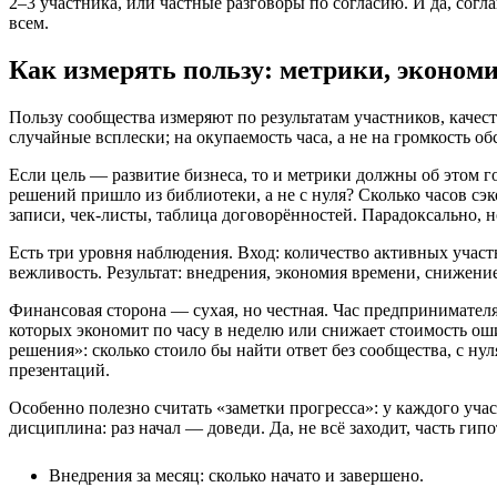
2–3 участника, или частные разговоры по согласию. И да, сог
всем.
Как измерять пользу: метрики, эконом
Пользу сообщества измеряют по результатам участников, качес
случайные всплески; на окупаемость часа, а не на громкость о
Если цель — развитие бизнеса, то и метрики должны об этом го
решений пришло из библиотеки, а не с нуля? Сколько часов сэк
записи, чек‑листы, таблица договорённостей. Парадоксально, 
Есть три уровня наблюдения. Вход: количество активных участн
вежливость. Результат: внедрения, экономия времени, снижени
Финансовая сторона — сухая, но честная. Час предпринимателя 
которых экономит по часу в неделю или снижает стоимость оши
решения»: сколько стоило бы найти ответ без сообщества, с ну
презентаций.
Особенно полезно считать «заметки прогресса»: у каждого уч
дисциплина: раз начал — доведи. Да, не всё заходит, часть гип
Внедрения за месяц: сколько начато и завершено.