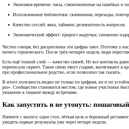
Экономия времени: часы, сэкономленные на ошибках и п
Использование библиотеки: скачивания, переходы, повто
Качество сессий: явка, тайминг, релевантность вопросов.
Экономический эффект: прирост выручки, снижение издер
Честно говоря, без дисциплины эти цифры тают. Поэтому у нас
ничего героического. После трёх‑четырёх недель люди перестаю
Есть ещё тонкий слой — качество связей. Не все контакты рав
переписали скрипт. Такие связи тянут годами, вытягивают в к
про профессиональное родство, если позволено так сказать.
В итоге полезность видно не только по цифрам, но и по устойч
раз». Сообщество становится местом, где новые участники быс
уважение к тишине между встречами.
Как запустить и не утонуть: пошаговый
Начните с малого: один стол, чёткая цель и бережный регламен
увидеть первые результаты уже через четыре недели.