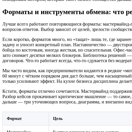
Форматы и инструменты обмена: что ре
Лучше всего работают повторяющиеся форматы: мастермайнд‑гр
вопросов‑ответов. Выбор зависит от целей, зрелости сообщест
Если коротко, форматов много, но «тащат» лишь те, где заран
задачу и уносит конкретный план. Наставничество — двусторон
бойца по косточкам, иногда жесткая, но спасительная. Офис‑ча
зато снимает десятки мелких блокеров. Библиотека решений —
договоров. Что‑то работает всегда, что‑то сдувается без модера
Мы часто видим, как предприниматели кидаются в редкие «мита
60 минут с чётким порядком дня даст больше, чем насыщенный,
только усиливают эффект. На кухне бизнеса дисциплина делае
Кстати, форматы отлично сочетаются. Мастермайнд поддержива
Разбор кейсов прокачивает критическое мышление — то самое,
дальше — три уточняющих вопроса, диаграмма, и внезапно видно
Формат
Цель