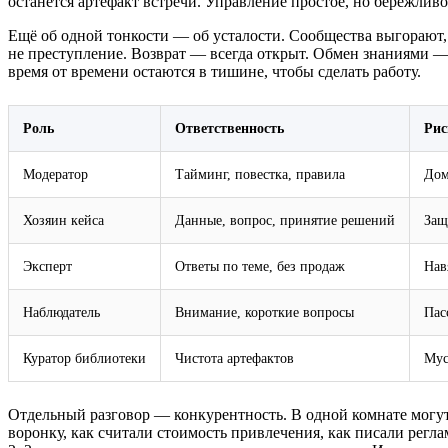
останется артефакт встречи. Управление простое, но бережливо
Ещё об одной тонкости — об усталости. Сообщества выгорают, 
не преступление. Возврат — всегда открыт. Обмен знаниями — 
время от времени остаются в тишине, чтобы сделать работу.
Роль
Ответственность
Рис
Модератор
Тайминг, повестка, правила
Дом
Хозяин кейса
Данные, вопрос, принятие решений
Защ
Эксперт
Ответы по теме, без продаж
Нав
Наблюдатель
Внимание, короткие вопросы
Пас
Куратор библиотеки
Чистота артефактов
Мус
Отдельный разговор — конкурентность. В одной комнате могут
воронку, как считали стоимость привлечения, как писали регл